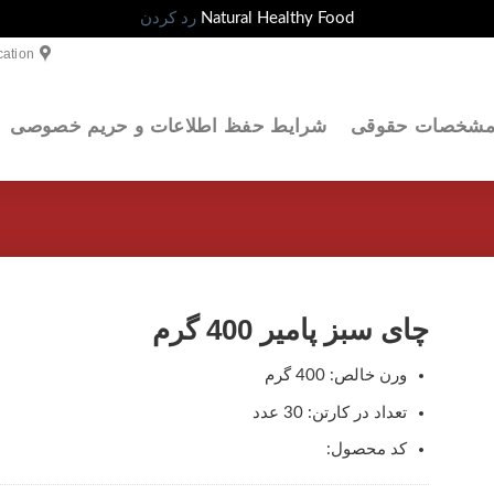
Natural Healthy Food
رد کردن
cation
شخصات حقوقی
شرایط حفظ اطلاعات و حریم خصوصی
چای سبز پامیر 400 گرم
ورن خالص: 400 گرم
زودن
تعداد در کارتن: 30 عدد
لیست
کد محصول:
قمندی
ها