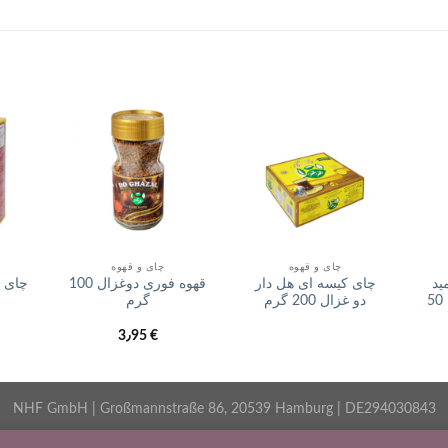
افزودن
افزودن
افزودن
ه لیست
به لیست
به لیست
لاقمندی
علاقمندی
علاقمندی
ها
ها
ها
چای و قهوه
چای و قهوه
ید
چای کیسه ای هل دار
قهوه فوری دوغزال 100
دوغزال گل محمدی 50
دو غزال 200 گرم
گرم
3٫95
€
NHF GmbH | Großmannstraße 86, 20539 Hamburg | DE294030843
English
فارسی
Deutsch