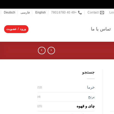
+49 40 78018780
Contact
Lo
English
فارسی
Deutsch
تماس با ما
ورود / عضویت
جستجو
خرما
(12)
برنج
(4)
چای و قهوه
(25)