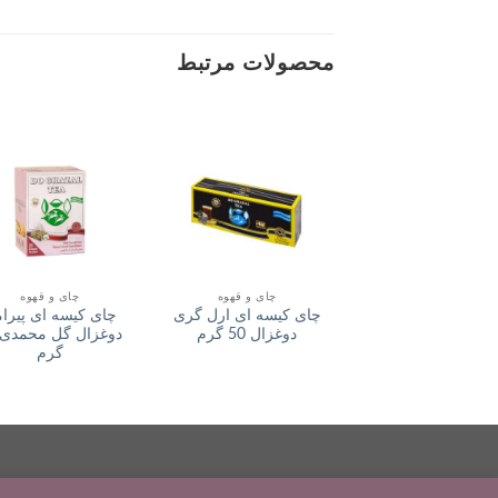
محصولات مرتبط
افزودن
به لیست
ب
علاقمندی
ع
ها
چای و قهوه
چای و قهوه
چای کیسه ای ارل گری
چای کیسه ای پیرام
دوغزال 50 گرم
گرم