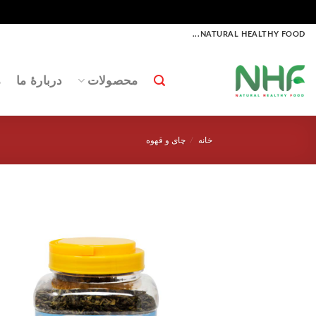
Ski
NATURAL HEALTHY FOOD...
t
conten
محصولات
دربارۀ ما
م
خانه
/
چای و قهوه
اف
به 
علا